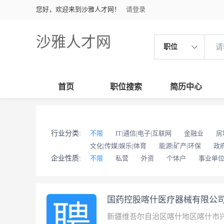
您好，欢迎来到沙雅人才网！
请登录
沙雅人才网
职位
首页
职位搜索
简历中心
行业分类:
不限
IT|通信|电子|互联网
金融业
房
文化|传媒|娱乐|体育
能源|矿产|环保
政
企业性质:
不限
私营
外资
个体户
事业单
国药控股喀什医疗器械有限公
新疆维吾尔自治区喀什地区喀什市