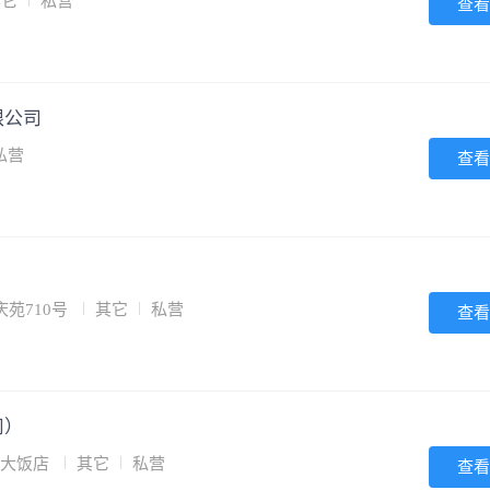
其它
私营
查看
限公司
私营
查看
庆苑710号
其它
私营
查看
司）
星大饭店
其它
私营
查看