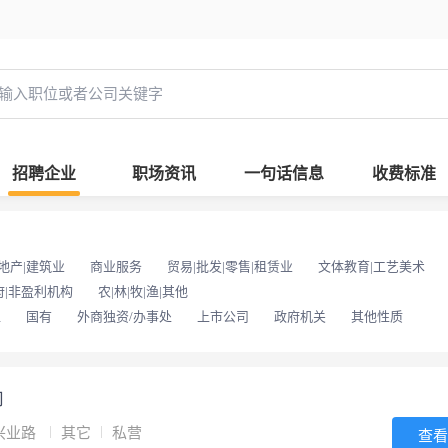
招聘企业
职场资讯
一句话信息
收费标准
地产|建筑业
商业服务
贸易|批发|零售|租赁业
文体教育|工艺美术
府|非盈利机构
农|林|牧|渔|其他
位
国有
外商独资/办事处
上市公司
政府机关
其他性质
司
兴业路
其它
私营
查看