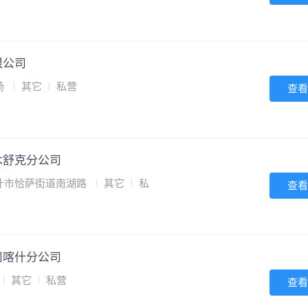
限公司
场
其它
私营
查看
木舒克分公司
什市恰萨街道南湖路
其它
私
查看
司喀什分公司
其它
私营
查看