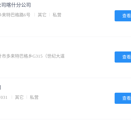
公司喀什分公司
多来特巴格路6号
其它
私营
查看
市多来特巴格乡G315（世纪大道
查看
司
031
其它
私营
查看