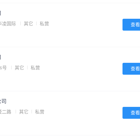
司
华凌国际
其它
私营
查看
司
6号
其它
私营
查看
公司
经二路
其它
私营
查看