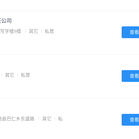
任公司
期写字楼9楼
其它
私营
查看
其它
私营
查看
勒县巴仁乡东盛路
其它
私
查看