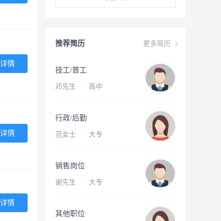
推荐简历
更多简历
详情
技工/普工
邓先生
·
高中
行政/后勤
详情
范女士
·
大专
销售岗位
谢先生
·
大专
详情
其他职位